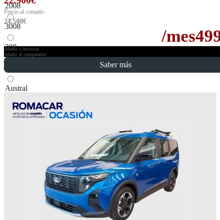
2008
Precio al contado:
24.500
€
3008
/mes
49
308
Añadir a favoritos
Añadir al comparador
Renault
Saber más
Austral
Captur
Kadjar
SEAT
Arona
Ateca
Skoda