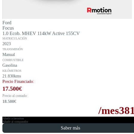
Ford
Focus
1.0 Ecob. MHEV 114kW Active 155CV
MATRICULACIÓN
2023
TRANSMISIÓN
Manual
COMBUSTIBLE
Gasolina
KILÓMETROS
21.830kms
Precio Financiado:
17.500
€
Precio al contado:
18.500
€
/mes
38
Añadir a favoritos
Añadir al comparador
Saber más