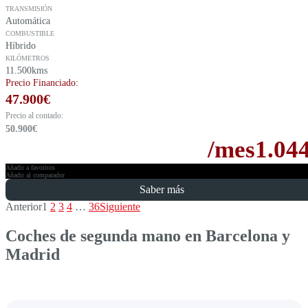
TRANSMISIÓN
Automática
COMBUSTIBLE
Híbrido
KILÓMETROS
11.500kms
Precio Financiado:
47.900
€
Precio al contado:
50.900
€
/mes
1.04
Añadir a favoritos
Añadir al comparador
Saber más
Anterior
1
2
3
4
…
36
Siguiente
Coches de segunda mano en Barcelona y
Madrid