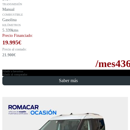
TRANSMISIÓN
Manual
COMBUSTIBLE
Gasolina
KILÓMETROS
5.339kms
Precio Financiado:
19.995
€
Precio al contado:
21.900
€
/mes
43
Añadir a favoritos
Añadir al comparador
Saber más