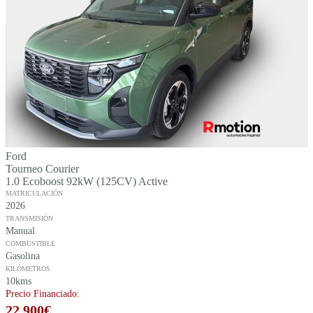
Ford
Tourneo Courier
1.0 Ecoboost 92kW (125CV) Active
MATRICULACIÓN
2026
TRANSMISIÓN
Manual
COMBUSTIBLE
Gasolina
KILÓMETROS
10kms
Precio Financiado:
22.900
€