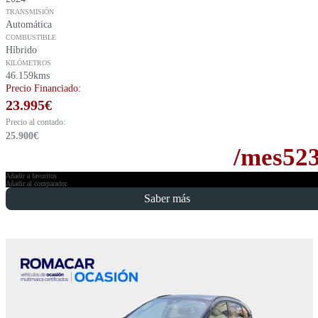
TRANSMISIÓN
Automática
COMBUSTIBLE
Híbrido
KILÓMETROS
46.159kms
Precio Financiado:
23.995
€
Precio al contado:
25.900
€
/mes
52
Añadir a favoritos
Añadir al comparador
Saber más