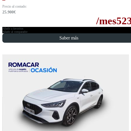
Precio al contado:
25.900
€
/mes
52
Añadir a favoritos
Añadir al comparador
Saber más