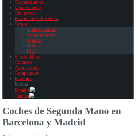
Coches nuevos
Vender coche
Cita previa
Promociones Posventa
Grupo
Quiénes somos
Concesionarios
Seguros
Noticias
RSC
Special Days
Contacto
Area privada
Comparador
Favoritos
Idioma
Español
Catalán
Coches de Segunda Mano en
Barcelona y Madrid