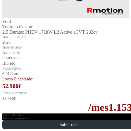
Ford
Tourneo Custom
2.5 Duratec PHEV 171kW L2 Active eCVT 232cv
MATRICULACIÓN
2026
TRANSMISIÓN
Automática
COMBUSTIBLE
Híbrido
KILÓMETROS
6.012kms
Precio Financiado:
52.900
€
Precio al contado:
55.900
€
/mes
1.15
Añadir a favoritos
Añadir al comparador
Saber más