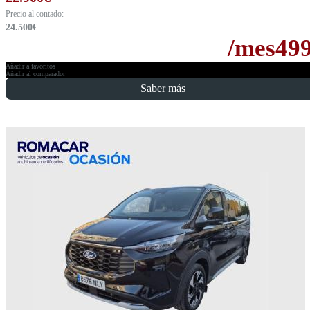
Precio al contado:
24.500
€
/mes
49
Añadir a favoritos
Añadir al comparador
Saber más