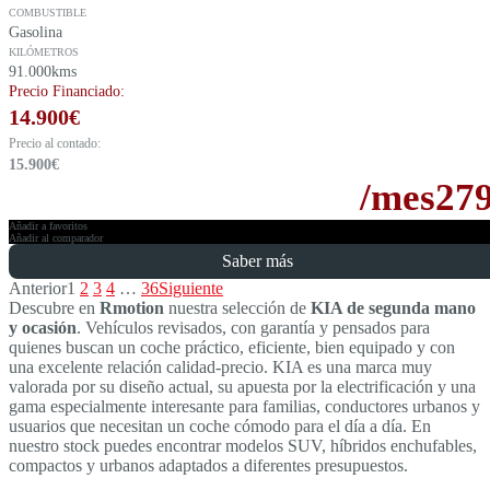
COMBUSTIBLE
Gasolina
KILÓMETROS
91.000kms
Precio Financiado:
14.900
€
Precio al contado:
15.900
€
/mes
27
Añadir a favoritos
Añadir al comparador
Saber más
Anterior
1
2
3
4
…
36
Siguiente
Descubre en
Rmotion
nuestra selección de
KIA de segunda mano
y ocasión
. Vehículos revisados, con garantía y pensados para
quienes buscan un coche práctico, eficiente, bien equipado y con
una excelente relación calidad-precio. KIA es una marca muy
valorada por su diseño actual, su apuesta por la electrificación y una
gama especialmente interesante para familias, conductores urbanos y
usuarios que necesitan un coche cómodo para el día a día. En
nuestro stock puedes encontrar modelos SUV, híbridos enchufables,
compactos y urbanos adaptados a diferentes presupuestos.