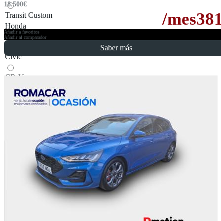
18.500
€
/mes
38
Transit Custom
Honda
Añadir a favoritos
Añadir al comparador
Saber más
Civic
CR-V
HR-V
Jazz
Hyundai
I10
I20
I30