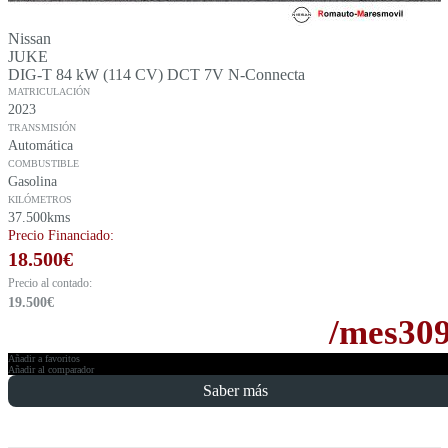
Nissan
JUKE
DIG-T 84 kW (114 CV) DCT 7V N-Connecta
MATRICULACIÓN
2023
TRANSMISIÓN
Automática
COMBUSTIBLE
Gasolina
KILÓMETROS
37.500kms
Precio Financiado:
18.500
€
Precio al contado:
19.500
€
/mes
30
Añadir a favoritos
Añadir al comparador
Saber más