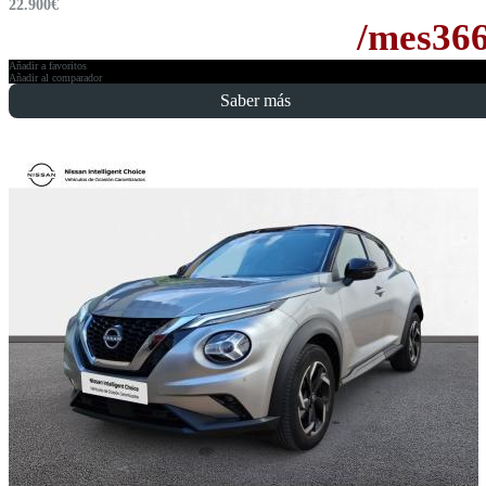
22.900
€
/mes
36
Añadir a favoritos
Añadir al comparador
Saber más