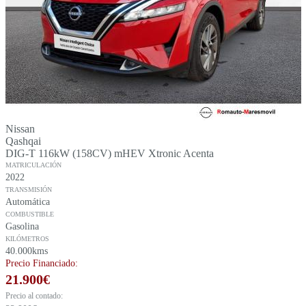
Nissan
Qashqai
DIG-T 116kW (158CV) mHEV Xtronic Acenta
MATRICULACIÓN
2022
TRANSMISIÓN
Automática
COMBUSTIBLE
Gasolina
KILÓMETROS
40.000kms
Precio Financiado:
21.900
€
Precio al contado: