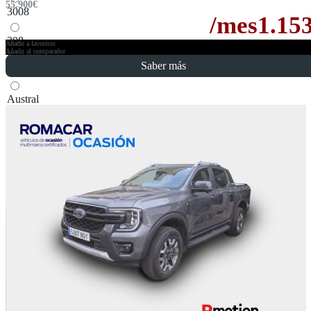
55.900
€
3008
/mes
1.15
308
Añadir a favoritos
Añadir al comparador
Renault
Saber más
Austral
Captur
Kadjar
SEAT
Ateca
Skoda
Kamiq
Subaru