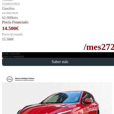
COMBUSTIBLE
Gasolina
KILÓMETROS
62.000kms
Precio Financiado:
14.500
€
Precio al contado:
15.500
€
/mes
27
Añadir a favoritos
Añadir al comparador
Saber más