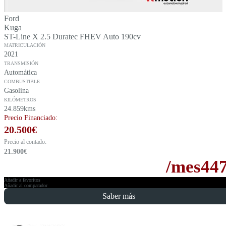
Ford
Kuga
ST-Line X 2.5 Duratec FHEV Auto 190cv
MATRICULACIÓN
2021
TRANSMISIÓN
Automática
COMBUSTIBLE
Gasolina
KILÓMETROS
24.859kms
Precio Financiado:
20.500
€
Precio al contado:
21.900
€
/mes
44
Añadir a favoritos
Añadir al comparador
Saber más