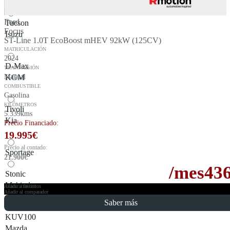
Kona
Ford
Tucson
Focus
Isuzu
ST-Line 1.0T EcoBoost mHEV 92kW (125CV)
MATRICULACIÓN
2024
D-Max
TRANSMISIÓN
Manual
KGM
COMBUSTIBLE
Gasolina
KILÓMETROS
Tivoli
5.339kms
Kia
Precio Financiado:
19.995
€
Precio al contado:
Sportage
21.900
€
/mes
43
Stonic
Mahindra
Añadir a favoritos
Añadir al comparador
Saber más
KUV100
Mazda