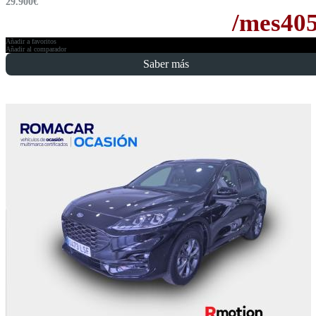
29.900
€
/mes
40
Añadir a favoritos
Añadir al comparador
Saber más