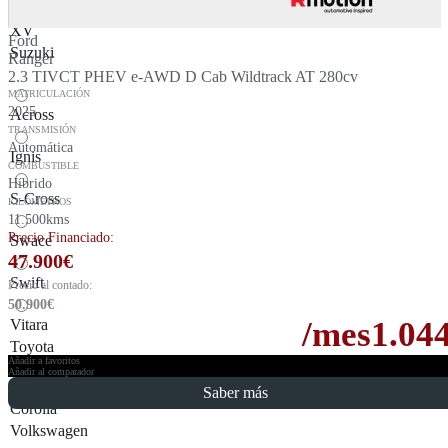
XV
Ford
Suzuki
Ranger
2.3 TIVCT PHEV e-AWD D Cab Wildtrack AT 280cv
MATRICULACIÓN
2025
Across
TRANSMISIÓN
Automática
Ignis
COMBUSTIBLE
Híbrido
S-Cross
KILÓMETROS
11.500kms
Precio Financiado:
Swace
47.900
€
Swift
Precio al contado:
50.900
€
/mes
1.04
Vitara
Toyota
Añadir a favoritos
Añadir al comparador
Saber más
Corolla
Volkswagen