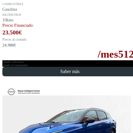
COMBUSTIBLE
Gasolina
KILÓMETROS
10kms
Precio Financiado:
23.500
€
Precio al contado:
24.900
€
/mes
51
Añadir a favoritos
Añadir al comparador
Saber más