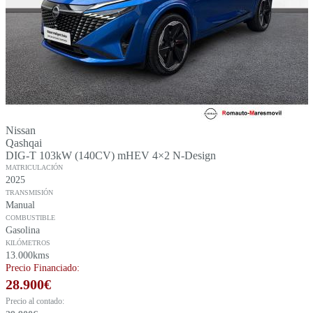
Nissan
Qashqai
DIG-T 103kW (140CV) mHEV 4×2 N-Design
MATRICULACIÓN
2025
TRANSMISIÓN
Manual
COMBUSTIBLE
Gasolina
KILÓMETROS
13.000kms
Precio Financiado:
28.900
€
Precio al contado: