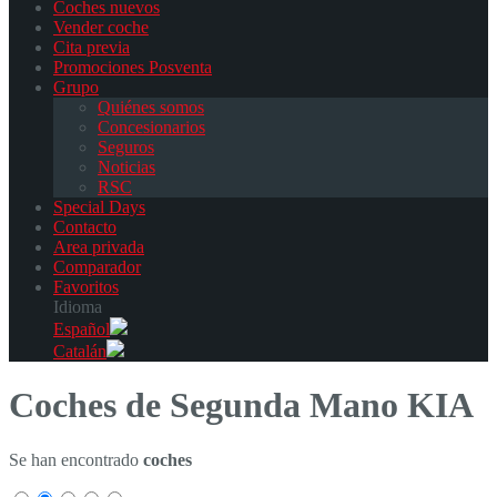
Coches nuevos
Vender coche
Cita previa
Promociones Posventa
Grupo
Quiénes somos
Concesionarios
Seguros
Noticias
RSC
Special Days
Contacto
Area privada
Comparador
Favoritos
Idioma
Español
Catalán
Coches de Segunda Mano KIA
Se han encontrado
coches