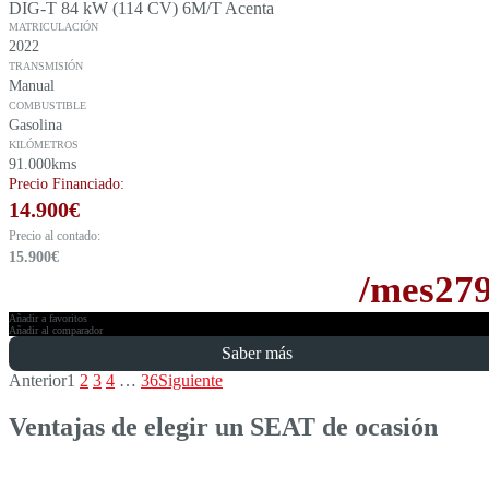
DIG-T 84 kW (114 CV) 6M/T Acenta
MATRICULACIÓN
2022
TRANSMISIÓN
Manual
COMBUSTIBLE
Gasolina
KILÓMETROS
91.000kms
Precio Financiado:
14.900
€
Precio al contado:
15.900
€
/mes
27
Añadir a favoritos
Añadir al comparador
Saber más
Anterior
1
2
3
4
…
36
Siguiente
Ventajas de elegir un SEAT de ocasión