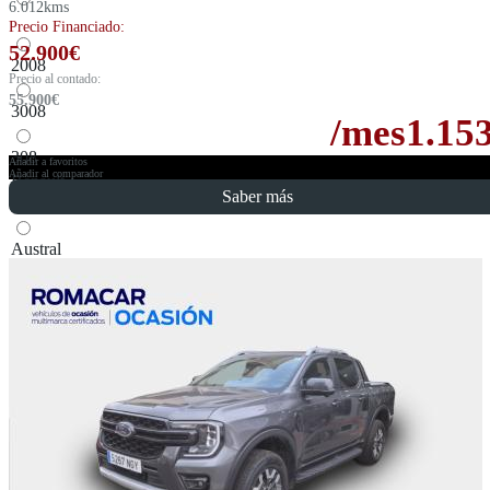
6.012kms
Precio Financiado:
52.900
€
2008
Precio al contado:
55.900
€
3008
/mes
1.15
308
Añadir a favoritos
Añadir al comparador
Renault
Saber más
Austral
Captur
Kadjar
SEAT
Ateca
Skoda