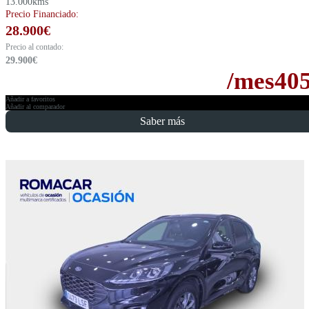
13.000kms
Precio Financiado:
28.900
€
Precio al contado:
29.900
€
/mes
40
Añadir a favoritos
Añadir al comparador
Saber más