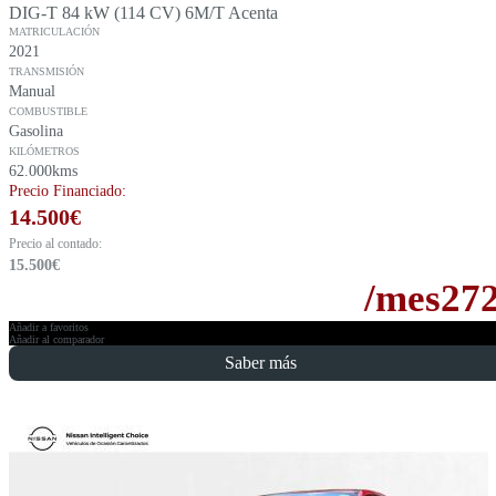
DIG-T 84 kW (114 CV) 6M/T Acenta
MATRICULACIÓN
2021
TRANSMISIÓN
Manual
COMBUSTIBLE
Gasolina
KILÓMETROS
62.000kms
Precio Financiado:
14.500
€
Precio al contado:
15.500
€
/mes
27
Añadir a favoritos
Añadir al comparador
Saber más