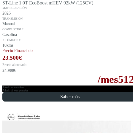
ST-Line 1.0T EcoBoost mHEV 92kW (125CV)
MATRICULACIÓN
2026
TRANSMISIÓN
Manual
COMBUSTIBLE
Gasolina
KILÓMETROS
10kms
Precio Financiado:
23.500
€
Precio al contado:
24.900
€
/mes
51
Añadir a favoritos
Añadir al comparador
Saber más