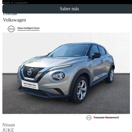
Añadir al comparador
Saber más
Corolla
Volkswagen
Golf
T-Roc
Nissan
JUKE