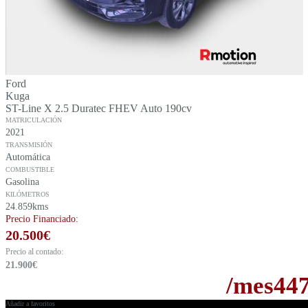
Ford
Kuga
ST-Line X 2.5 Duratec FHEV Auto 190cv
MATRICULACIÓN
2021
TRANSMISIÓN
Automática
COMBUSTIBLE
Gasolina
KILÓMETROS
24.859kms
Precio Financiado:
20.500
€
Precio al contado:
21.900
€
/mes
44
Añadir a favoritos