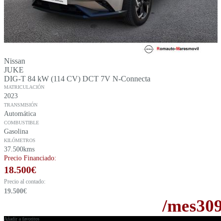
Nissan
JUKE
DIG-T 84 kW (114 CV) DCT 7V N-Connecta
MATRICULACIÓN
2023
TRANSMISIÓN
Automática
COMBUSTIBLE
Gasolina
KILÓMETROS
37.500kms
Precio Financiado:
18.500
€
Precio al contado:
19.500
€
/mes
30
Añadir a favoritos