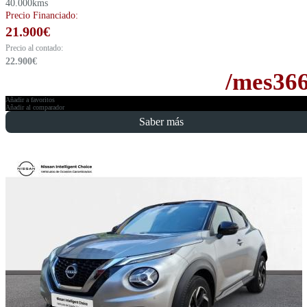
40.000kms
Precio Financiado:
21.900
€
Precio al contado:
22.900
€
/mes
36
Añadir a favoritos
Añadir al comparador
Saber más