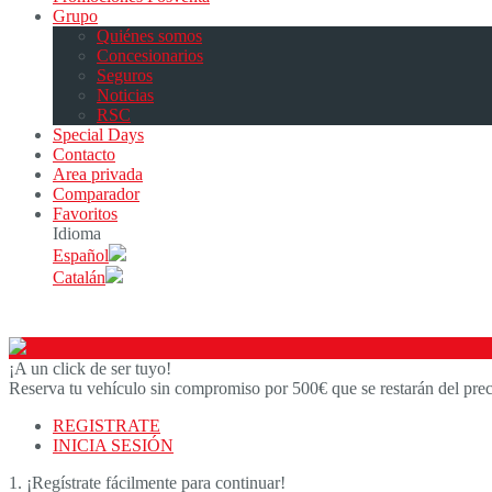
Grupo
Quiénes somos
Concesionarios
Seguros
Noticias
RSC
Special Days
Contacto
Area privada
Comparador
Favoritos
Idioma
Español
Catalán
¡A un click de ser tuyo!
Reserva tu vehículo sin compromiso por 500€ que se restarán del preci
REGISTRATE
INICIA SESIÓN
1. ¡Regístrate fácilmente para continuar!