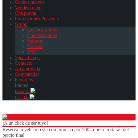
Coches nuevos
Vender coche
Cita previa
Promociones Posventa
Grupo
Quiénes somos
Concesionarios
Seguros
Noticias
RSC
Special Days
Contacto
Area privada
Comparador
Favoritos
Idioma
Español
Catalán
¡A un click de ser tuyo!
Reserva tu vehículo sin compromiso por 500€ que se restarán del
precio final.