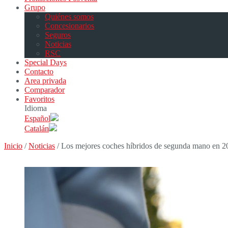
Grupo
Quiénes somos
Concesionarios
Seguros
Noticias
RSC
Special Days
Contacto
Area privada
Comparador
Favoritos
Idioma
Español
Catalán
Inicio
/
Noticias
/
Los mejores coches híbridos de segunda mano en 2