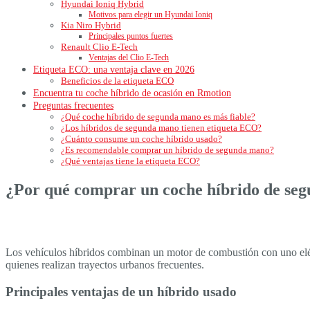
Hyundai Ioniq Hybrid
Motivos para elegir un Hyundai Ioniq
Kia Niro Hybrid
Principales puntos fuertes
Renault Clio E-Tech
Ventajas del Clio E-Tech
Etiqueta ECO: una ventaja clave en 2026
Beneficios de la etiqueta ECO
Encuentra tu coche híbrido de ocasión en Rmotion
Preguntas frecuentes
¿Qué coche híbrido de segunda mano es más fiable?
¿Los híbridos de segunda mano tienen etiqueta ECO?
¿Cuánto consume un coche híbrido usado?
¿Es recomendable comprar un híbrido de segunda mano?
¿Qué ventajas tiene la etiqueta ECO?
¿Por qué comprar un coche híbrido de se
Los vehículos híbridos combinan un motor de combustión con uno eléct
quienes realizan trayectos urbanos frecuentes.
Principales ventajas de un híbrido usado