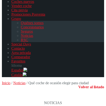
Coches nuevos
Vender coche
Cita previa
Promociones Posventa
Grupo
Quiénes somos
Concesionarios
Seguros
Noticias
RSC
Special Days
Contacto
Area privada
Comparador
Favoritos
Idioma
Español
Catalán
Inicio
/
Noticias
/
Qué coche de ocasión elegir para ciudad
Volver al listado
NOTICIAS