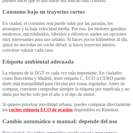
pueden hacer que el uso diario sea mucho más cómodo.
Consumo bajo en trayectos cortos
En ciudad, el consumo real puede subir por las paradas, los
arranques y la baja velocidad media. Por eso, los motores gasolina
modernos, microhíbridos, híbridos y eléctricos suelen ser opciones
muy interesantes para uso urbano. Si haces pocos kilómetros al día,
quizá no necesitas un coche diésel; si haces trayectos mixtos,
conviene valorar cada caso.
Etiqueta ambiental adecuada
La etiqueta de la DGT es cada vez más importante. En ciudades
como Barcelona y Madrid, tener etiqueta C, ECO o CERO puede
darte más tranquilidad para circular por zonas reguladas. Antes de
comprar, conviene comprobar siempre la etiqueta por matrícula y no
darla por hecho solo por el año o el tipo de motor.
Si quieres priorizar movilidad urbana, puedes comparar directamente
los
coches etiqueta ECO de ocasión
disponibles en Rmotion.
Cambio automático o manual: depende del uso
Para ciudad, el cambio automático puede ser una gran ventaja.