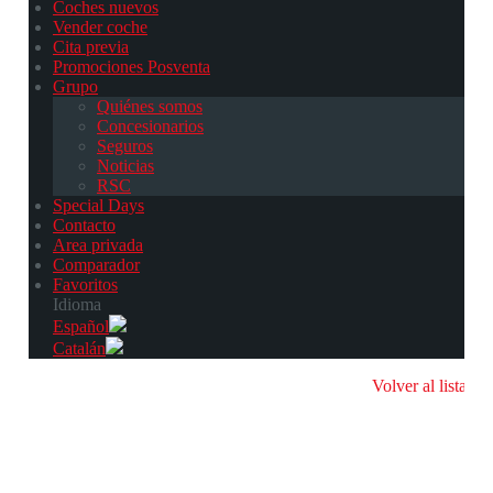
Coches nuevos
Vender coche
Cita previa
Promociones Posventa
Grupo
Quiénes somos
Concesionarios
Seguros
Noticias
RSC
Special Days
Contacto
Area privada
Comparador
Favoritos
Idioma
Español
Catalán
Volver al listado