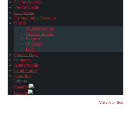
Coches nuevos
Vender coche
Cita previa
Promociones Posventa
Grupo
Quiénes somos
Concesionarios
Seguros
Noticias
RSC
Special Days
Contacto
Area privada
Comparador
Favoritos
Idioma
Español
Catalán
Volver al listado