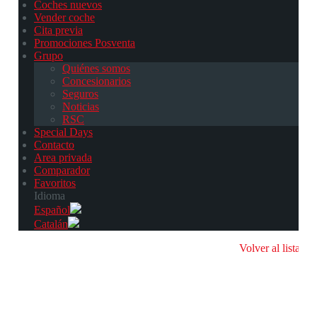
Coches nuevos
Vender coche
Cita previa
Promociones Posventa
Grupo
Quiénes somos
Concesionarios
Seguros
Noticias
RSC
Special Days
Contacto
Area privada
Comparador
Favoritos
Idioma
Español
Catalán
Volver al listado