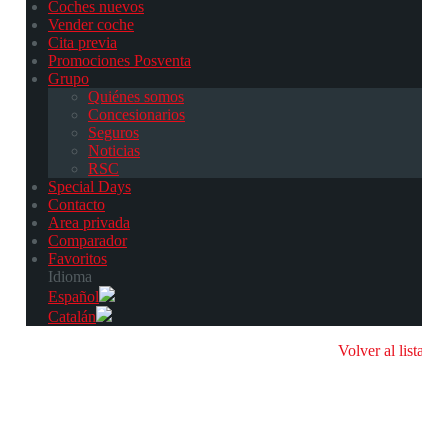
Coches nuevos
Vender coche
Cita previa
Promociones Posventa
Grupo
Quiénes somos
Concesionarios
Seguros
Noticias
RSC
Special Days
Contacto
Area privada
Comparador
Favoritos
Idioma
Español
Catalán
Volver al listado