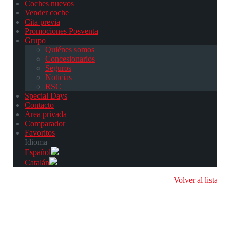
Coches nuevos
Vender coche
Cita previa
Promociones Posventa
Grupo
Quiénes somos
Concesionarios
Seguros
Noticias
RSC
Special Days
Contacto
Area privada
Comparador
Favoritos
Idioma
Español
Catalán
Volver al listado