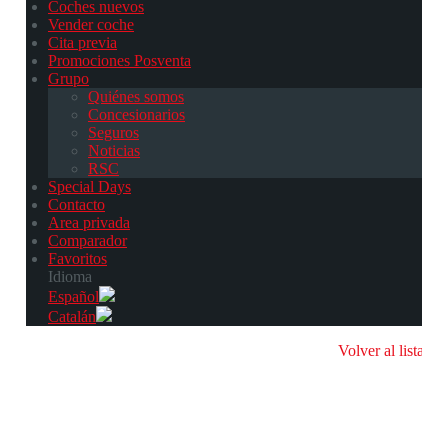
Coches nuevos
Vender coche
Cita previa
Promociones Posventa
Grupo
Quiénes somos
Concesionarios
Seguros
Noticias
RSC
Special Days
Contacto
Area privada
Comparador
Favoritos
Idioma
Español
Catalán
Volver al listado