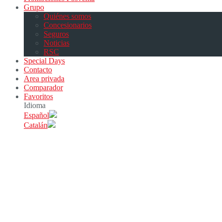
Grupo
Quiénes somos
Concesionarios
Seguros
Noticias
RSC
Special Days
Contacto
Area privada
Comparador
Favoritos
Idioma
Español
Catalán