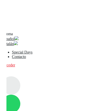
Idioma
Español
Catalán
Special Days
Contacto
Acceder
0
0