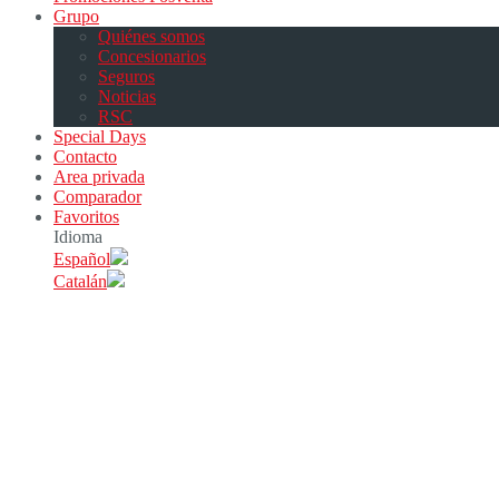
Grupo
Quiénes somos
Concesionarios
Seguros
Noticias
RSC
Special Days
Contacto
Area privada
Comparador
Favoritos
Idioma
Español
Catalán