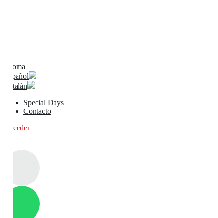
Idioma
Español
Catalán
Special Days
Contacto
Acceder
0
0