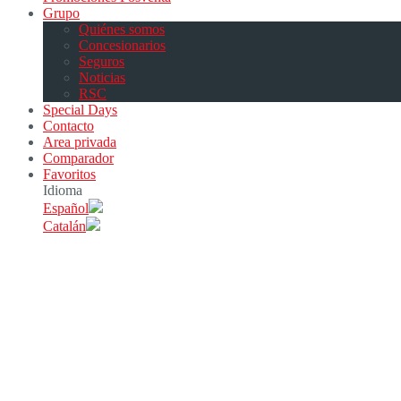
Grupo
Quiénes somos
Concesionarios
Seguros
Noticias
RSC
Special Days
Contacto
Area privada
Comparador
Favoritos
Idioma
Español
Catalán