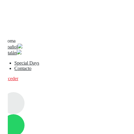
Idioma
Español
Catalán
Special Days
Contacto
Acceder
0
0