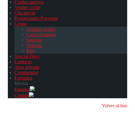
Coches nuevos
Vender coche
Cita previa
Promociones Posventa
Grupo
Quiénes somos
Concesionarios
Seguros
Noticias
RSC
Special Days
Contacto
Area privada
Comparador
Favoritos
Idioma
Español
Catalán
Volver al listado