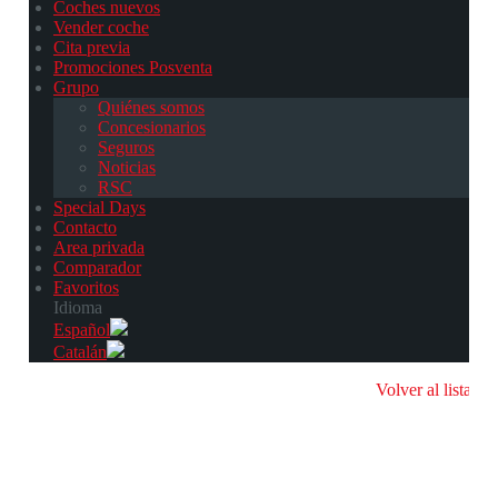
Coches nuevos
Vender coche
Cita previa
Promociones Posventa
Grupo
Quiénes somos
Concesionarios
Seguros
Noticias
RSC
Special Days
Contacto
Area privada
Comparador
Favoritos
Idioma
Español
Catalán
Volver al listado