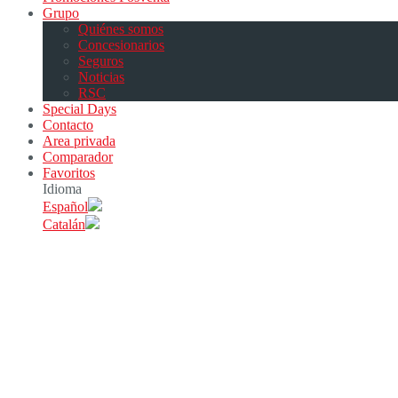
Grupo
Quiénes somos
Concesionarios
Seguros
Noticias
RSC
Special Days
Contacto
Area privada
Comparador
Favoritos
Idioma
Español
Catalán