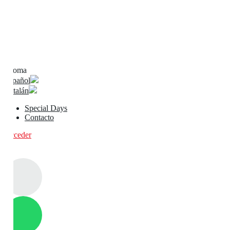
Idioma
Español
Catalán
Special Days
Contacto
Acceder
0
0