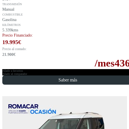
TRANSMISIÓN
Manual
COMBUSTIBLE
Gasolina
KILÓMETROS
5.339kms
Precio Financiado:
19.995
€
Precio al contado:
21.900
€
/mes
43
Añadir a favoritos
Añadir al comparador
Saber más