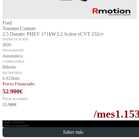
Ford
Tourneo Custom
2.5 Duratec PHEV 171kW L2 Active eCVT 232cv
MATRICULACIÓN
2026
TRANSMISIÓN
Automática
COMBUSTIBLE
Híbrido
KILÓMETROS
6.012kms
Precio Financiado:
52.900
€
Precio al contado:
55.900
€
/mes
1.15
Añadir a favoritos
Añadir al comparador
Saber más