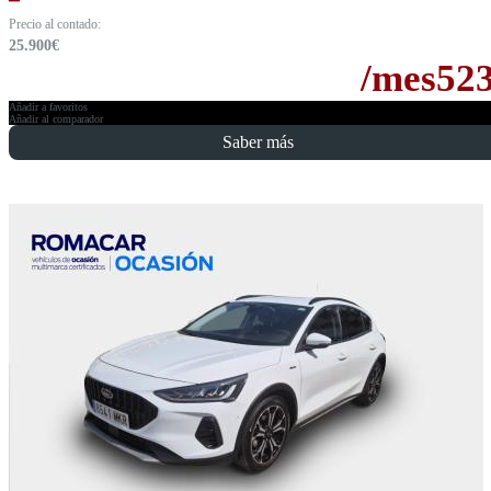
Precio al contado:
25.900
€
/mes
52
Añadir a favoritos
Añadir al comparador
Saber más