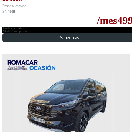
Precio al contado:
24.500
€
/mes
49
Añadir a favoritos
Añadir al comparador
Saber más