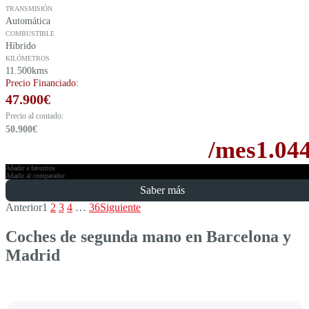
TRANSMISIÓN
Automática
COMBUSTIBLE
Híbrido
KILÓMETROS
11.500kms
Precio Financiado:
47.900
€
Precio al contado:
50.900
€
/mes
1.04
Añadir a favoritos
Añadir al comparador
Saber más
Anterior
1
2
3
4
…
36
Siguiente
Coches de segunda mano en Barcelona y
Madrid