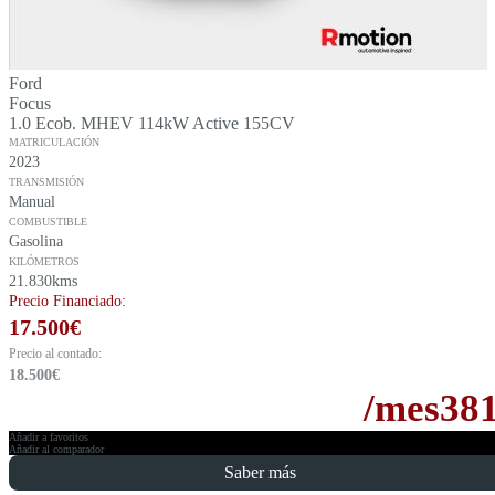
Ford
Focus
1.0 Ecob. MHEV 114kW Active 155CV
MATRICULACIÓN
2023
TRANSMISIÓN
Manual
COMBUSTIBLE
Gasolina
KILÓMETROS
21.830kms
Precio Financiado:
17.500
€
Precio al contado:
18.500
€
/mes
38
Añadir a favoritos
Añadir al comparador
Saber más