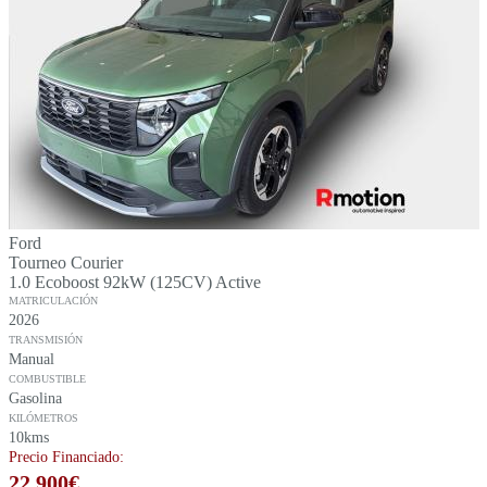
Ford
Tourneo Courier
1.0 Ecoboost 92kW (125CV) Active
MATRICULACIÓN
2026
TRANSMISIÓN
Manual
COMBUSTIBLE
Gasolina
KILÓMETROS
10kms
Precio Financiado:
22.900
€