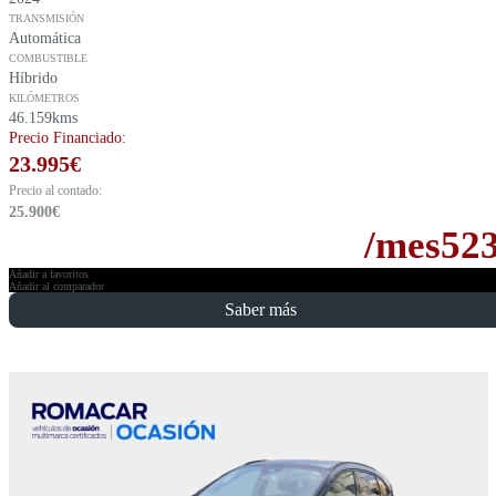
TRANSMISIÓN
Automática
COMBUSTIBLE
Híbrido
KILÓMETROS
46.159kms
Precio Financiado:
23.995
€
Precio al contado:
25.900
€
/mes
52
Añadir a favoritos
Añadir al comparador
Saber más