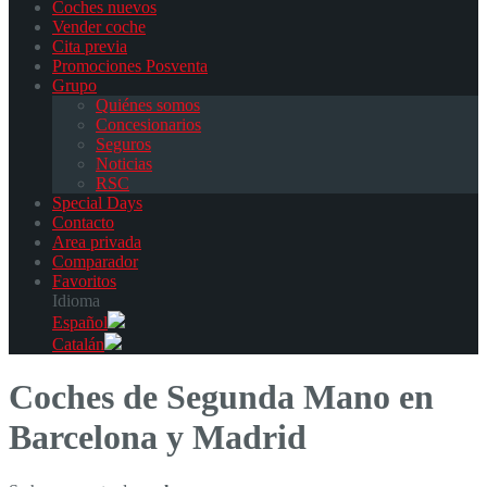
Coches nuevos
Vender coche
Cita previa
Promociones Posventa
Grupo
Quiénes somos
Concesionarios
Seguros
Noticias
RSC
Special Days
Contacto
Area privada
Comparador
Favoritos
Idioma
Español
Catalán
Coches de Segunda Mano en
Barcelona y Madrid