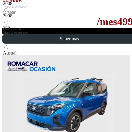
2008
Precio al contado:
24.500
€
3008
/mes
49
308
Añadir a favoritos
Añadir al comparador
Renault
Saber más
Austral
Captur
Kadjar
SEAT
Arona
Ateca
Skoda