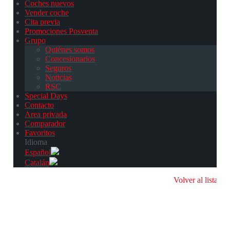
Coches nuevos
Vender coche
Cita previa
Promociones Posventa
Grupo
Quiénes somos
Concesionarios
Seguros
Noticias
RSC
Special Days
Contacto
Area privada
Comparador
Favoritos
Idioma
Español
Catalán
Volver al listado