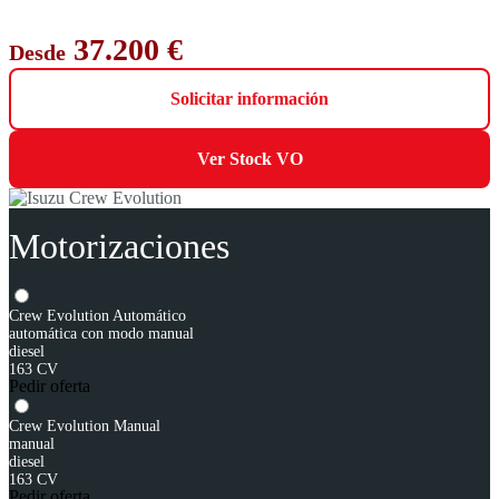
37.200 €
Desde
Solicitar información
Ver Stock VO
Motorizaciones
Crew Evolution Automático
automática con modo manual
diesel
163 CV
Pedir oferta
Crew Evolution Manual
manual
diesel
163 CV
Pedir oferta