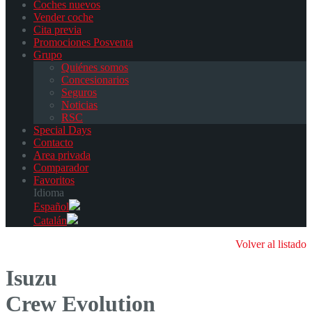
Coches nuevos
Vender coche
Cita previa
Promociones Posventa
Grupo
Quiénes somos
Concesionarios
Seguros
Noticias
RSC
Special Days
Contacto
Area privada
Comparador
Favoritos
Idioma
Español
Catalán
Volver al listado
Isuzu
Crew Evolution