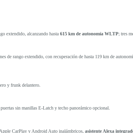
ango extendido, alcanzando hasta
615 km de autonomía WLTP
; tres 
ones de rango extendido, con recuperación de hasta 119 km de autono
ro y frunk delantero.
e puertas sin manillas E-Latch y techo panorámico opcional.
 Apple CarPlay y Android Auto inalámbricos,
asistente Alexa integrad