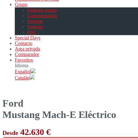
Grupo
Quiénes somos
Concesionarios
Seguros
Noticias
RSC
Special Days
Contacto
Area privada
Comparador
Favoritos
Idioma
Español
Catalán
Ford
Mustang Mach-E Eléctrico
42.630 €
Desde