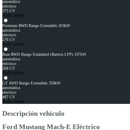
automática
eléctrico
375 CV
Pedir oferta
Premium RWD Rango Extendido 203kW
automática
eléctrico
276 CV
Pedir oferta
Base RWD Rango Estándard (Batería LFP) 197kW
automática
eléctrico
268 CV
Pedir oferta
GT AWD Rango Extendido 358kW
automática
eléctrico
487 CV
Pedir oferta
Descripción vehículo
Ford Mustang Mach-E Eléctrico